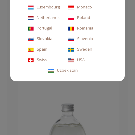
Luxembourg
Monaco
Netherlands
Poland
Portugal
Romania
HOME SACHET TESSUTO
Slovakia
Slovenia
€22.00
Spain
Sweden
Swiss
USA
Uzbekistan