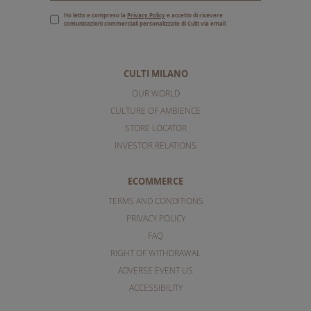
Ho letto e compreso la
Privacy Policy
e accetto di ricevere
comunicazioni commerciali personalizzate di Culti via email
CULTI MILANO
OUR WORLD
CULTURE OF AMBIENCE
STORE LOCATOR
INVESTOR RELATIONS
ECOMMERCE
TERMS AND CONDITIONS
PRIVACY POLICY
FAQ
RIGHT OF WITHDRAWAL
ADVERSE EVENT US
ACCESSIBILITY