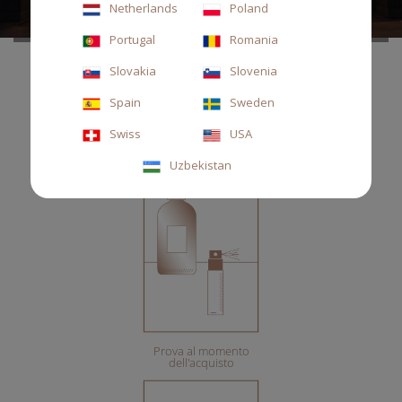
Netherlands
Poland
MILANO - Corso Venezia, 53
Portugal
Romania
Slovakia
Slovenia
Spain
Sweden
I NOSTRI SERVIZI
Swiss
USA
Uzbekistan
Prova al momento
dell'acquisto