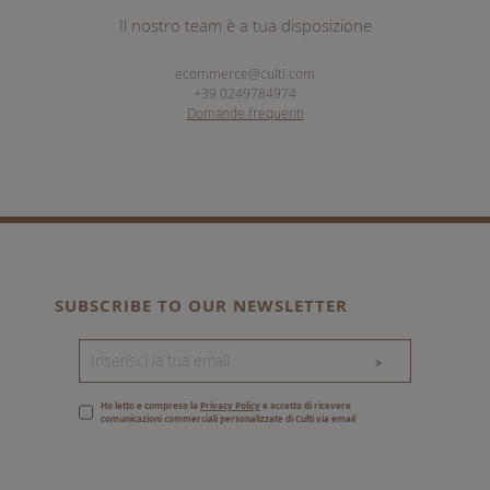
Il nostro team è a tua disposizione
ecommerce@culti.com
+39 0249784974
Domande frequenti
SUBSCRIBE TO OUR NEWSLETTER
>
Ho letto e compreso la
Privacy Policy
e accetto di ricevere
comunicazioni commerciali personalizzate di Culti via email