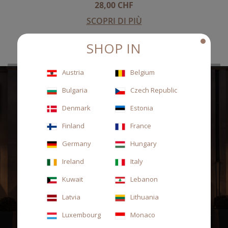
28,00 CHF
SCOPRI DI PIÙ
SHOP IN
Austria
Belgium
Bulgaria
Czech Republic
Denmark
Estonia
Finland
France
Germany
Hungary
Ireland
Italy
Kuwait
Lebanon
Latvia
Lithuania
SCOPRI LE NOSTRE CULTI HOUSE
Luxembourg
Monaco