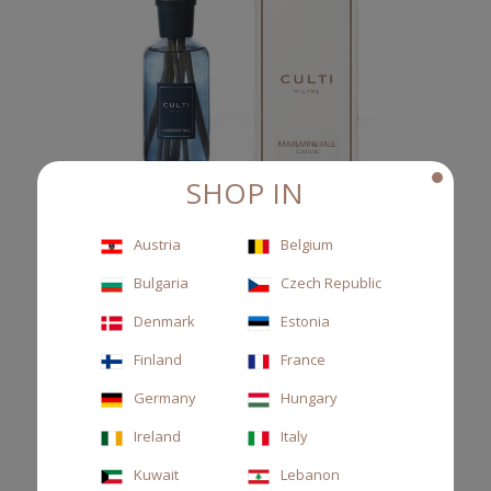
SHOP IN
Austria
Belgium
Bulgaria
Czech Republic
DIFFUSORE BLU 250ML MAREMINERALE
Denmark
Estonia
Finland
France
Diffusore a midollino, accordo mare, musk minerale
Germany
Hungary
86,00 CHF
Ireland
Italy
Kuwait
Lebanon