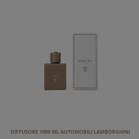
A
L
A
D
I
R
E
Z
I
O
N
E
D
E
C
R
E
DIFFUSORE 1000 ML AUTOMOBILI LAMBORGHINI
S
C