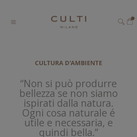
Home
Cultura ambiente
Salta
al
Il 
contenuto
CERCA
CULTURA D'AMBIENTE
“Non si può produrre
bellezza se non siamo
ispirati dalla natura.
Ogni cosa naturale é
utile e necessaria, e
quindi bella.”