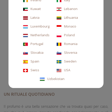
Kuwait
Lebanon
Latvia
Lithuania
Luxembourg
Monaco
Netherlands
Poland
Portugal
Romania
Slovakia
Slovenia
Spain
Sweden
Swiss
USA
Uzbekistan
UN RITUALE QUOTIDIANO
Il profumo è una bella sensazione che va trovata quasi per caso,