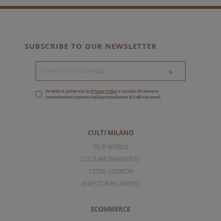
SUBSCRIBE TO OUR NEWSLETTER
>
Ho letto e compreso la
Privacy Policy
e accetto di ricevere
comunicazioni commerciali personalizzate di Culti via email
CULTI MILANO
OUR WORLD
CULTURA D'AMBIENTE
STORE LOCATOR
INVESTOR RELATIONS
ECOMMERCE