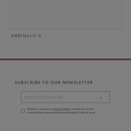
ABBINALO A
SUBSCRIBE TO OUR NEWSLETTER
>
Ho letto e compreso la
Privacy Policy
e accetto di ricevere
comunicazioni commerciali personalizzate di Culti via email