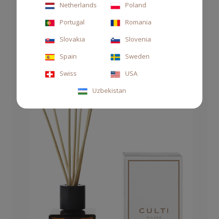
Netherlands
Poland
Portugal
Romania
122,00 CHF
Slovakia
Slovenia
Spain
Sweden
Swiss
USA
Uzbekistan