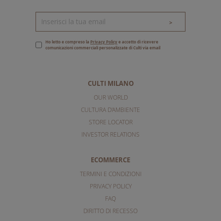
>
Ho letto e compreso la
Privacy Policy
e accetto di ricevere
comunicazioni commerciali personalizzate di Culti via email
CULTI MILANO
OUR WORLD
CULTURA D'AMBIENTE
STORE LOCATOR
INVESTOR RELATIONS
ECOMMERCE
TERMINI E CONDIZIONI
PRIVACY POLICY
FAQ
DIRITTO DI RECESSO