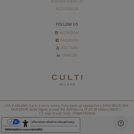
ADVERSE EVENT US
ACCESSIBILITÀ
FOLLOW US
INSTAGRAM
FACEBOOK
YOU TUBE
LINKEDIN
CULTI MILANO S.p.A. a socio unico, Fully paid-up capital Euro 3.095.500,00 REA:
MI2055576, Sede legale presso Via dell’Aprica,12 20158 Milano (MI) P.I.–
C.F./Vat–Fiscal Code: IT08897430966
Le tue preferenze relative alla privacy
Informativa sulla raccolta