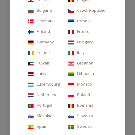
Bulgaria
Czech Republic
Denmark
Estonia
Finland
France
Germany
Hungary
Ireland
Italy
Kuwait
Lebanon
Latvia
Lithuania
Luxembourg
Monaco
Netherlands
Poland
DIFFUSORE DECOR 250ML TESSUTO
Portugal
Romania
Slovakia
Slovenia
70,00 CHF
Spain
Sweden