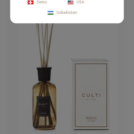
Swiss
USA
Uzbekistan