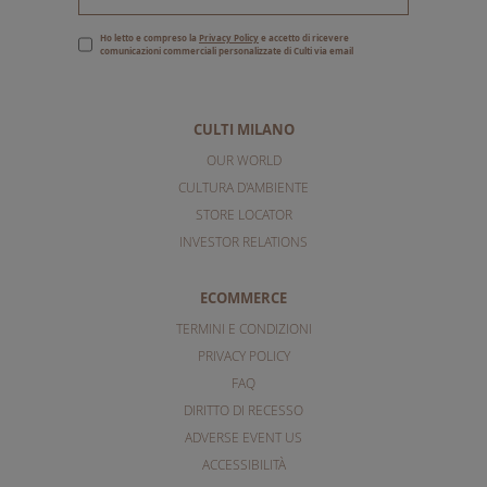
Ho letto e compreso la
Privacy Policy
e accetto di ricevere
comunicazioni commerciali personalizzate di Culti via email
CULTI MILANO
OUR WORLD
CULTURA D'AMBIENTE
STORE LOCATOR
INVESTOR RELATIONS
ECOMMERCE
TERMINI E CONDIZIONI
PRIVACY POLICY
FAQ
DIRITTO DI RECESSO
ADVERSE EVENT US
ACCESSIBILITÀ