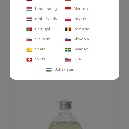
Luxembourg
Monaco
Netherlands
Poland
Portugal
Romania
DIFFUSORE STILE 100ML BIANCO D'OUD
Slovakia
Slovenia
48,00 CHF
Spain
Sweden
Swiss
USA
Uzbekistan