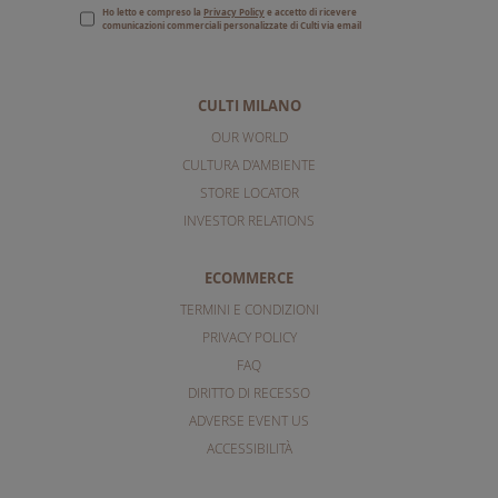
Ho letto e compreso la
Privacy Policy
e accetto di ricevere
comunicazioni commerciali personalizzate di Culti via email
CULTI MILANO
OUR WORLD
CULTURA D'AMBIENTE
STORE LOCATOR
INVESTOR RELATIONS
ECOMMERCE
TERMINI E CONDIZIONI
PRIVACY POLICY
FAQ
DIRITTO DI RECESSO
ADVERSE EVENT US
ACCESSIBILITÀ