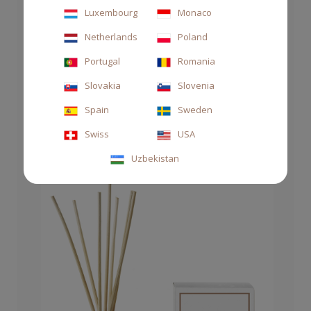
Luxembourg
Monaco
Netherlands
Poland
REFILL 1000 ML FICUM BLU
Portugal
Romania
Slovakia
Slovenia
100,00 CHF
Spain
Sweden
Swiss
USA
Uzbekistan