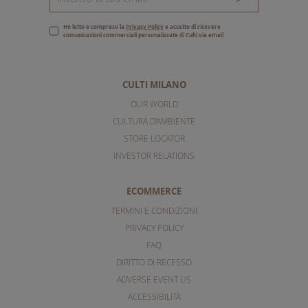
Ho letto e compreso la
Privacy Policy
e accetto di ricevere
comunicazioni commerciali personalizzate di Culti via email
CULTI MILANO
OUR WORLD
CULTURA D'AMBIENTE
STORE LOCATOR
INVESTOR RELATIONS
ECOMMERCE
TERMINI E CONDIZIONI
PRIVACY POLICY
FAQ
DIRITTO DI RECESSO
ADVERSE EVENT US
ACCESSIBILITÀ