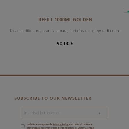
REFILL 1000ML GOLDEN
Ricarica diffusore, arancia amara, fiori d’arancio, legno di cedro
90,00 €
SUBSCRIBE TO OUR NEWSLETTER
>
Ho letto e compreso la
Privacy Policy
e accetto di ricevere
comunicazioni commerciali personalizzate di Culti via email