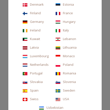
Denmark
Estonia
CANDELA 270GR GOLDEN
Finland
France
Candela profumata, arancia amara, fiori d’arancio, legno di
cedro
Germany
Hungary
Ireland
Italy
58,00 €
Kuwait
Lebanon
Latvia
Lithuania
Luxembourg
Monaco
Netherlands
Poland
Portugal
Romania
Slovakia
Slovenia
Spain
Sweden
Swiss
USA
Uzbekistan