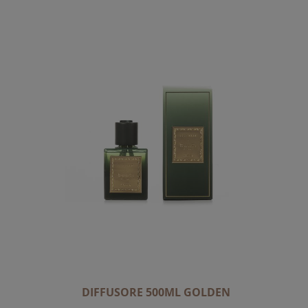
A
L
A
D
I
R
E
Z
I
O
N
E
D
E
C
R
E
DIFFUSORE 500ML GOLDEN
S
C