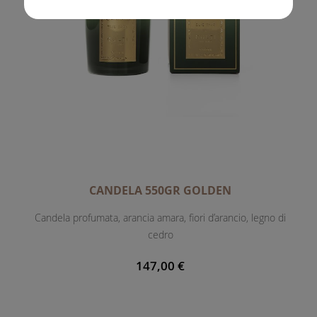
CANDELA 550GR GOLDEN
Candela profumata, arancia amara, fiori d’arancio, legno di
cedro
147,00 €