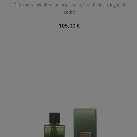
Diffusore a midollino, arancia amara, fiori d’arancio, legno di
E
cedro
N
T
105,00 €
E