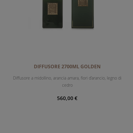
DIFFUSORE 2700ML GOLDEN
Diffusore a midollino, arancia amara, fiori d’arancio, legno di
cedro
560,00 €