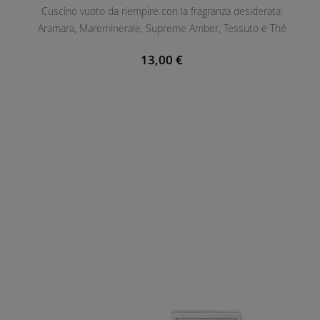
Cuscino vuoto da riempire con la fragranza desiderata:
E
Aramara, Mareminerale, Supreme Amber, Tessuto e Thé
N
T
13,00 €
E