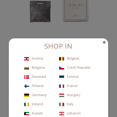
SHOP IN
CUSCINETTO CASA ERA
Austria
Belgium
Cuscinetto profumato casa, cassis, rosa e ambra vegetale.
Bulgaria
Czech Republic
Denmark
Estonia
22,00 €
Finland
France
Germany
Hungary
Ireland
Italy
Kuwait
Lebanon