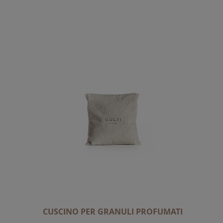
A
L
A
D
I
R
E
Z
I
O
N
E
D
E
C
R
E
CUSCINO PER GRANULI PROFUMATI
S
C