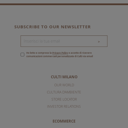
SUBSCRIBE TO OUR NEWSLETTER
>
Ho letto e compreso la
Privacy Policy
e accetto di ricevere
comunicazioni commerciali personalizzate di Culti via email
CULTI MILANO
OUR WORLD
CULTURA D'AMBIENTE
STORE LOCATOR
INVESTOR RELATIONS
ECOMMERCE