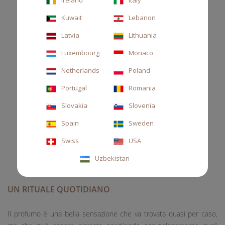
Kuwait
Lebanon
Latvia
Lithuania
Luxembourg
Monaco
Netherlands
Poland
Portugal
Romania
Slovakia
Slovenia
Spain
Sweden
Swiss
USA
Uzbekistan
UN RITUALE QUOTIDIANO
Il profumo è una bella sensazione che va trovata quasi per caso,