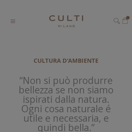
Home
Cultura ambiente
Salta
al
Il 
contenuto
CERCA
CULTURA D'AMBIENTE
“Non si può produrre
bellezza se non siamo
ispirati dalla natura.
Ogni cosa naturale é
utile e necessaria, e
quindi bella.”