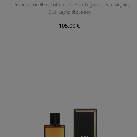
Diffusore a midollino, Dattero, Incenso, Legno di cedro Virginia,
E
Oud, Legno di guaiaco
N
T
105,00 €
E