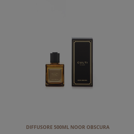
A
L
A
D
I
R
E
Z
I
O
N
E
D
E
C
R
E
DIFFUSORE 500ML NOOR OBSCURA
S
C