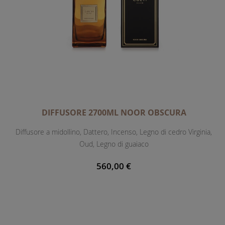
DIFFUSORE 2700ML NOOR OBSCURA
Diffusore a midollino, Dattero, Incenso, Legno di cedro Virginia,
Oud, Legno di guaiaco
560,00 €