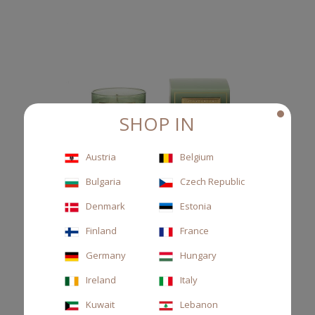
SHOP IN
Austria
Belgium
Bulgaria
Czech Republic
Denmark
Estonia
Finland
France
Germany
Hungary
CANDELA 270GR GOLDEN
Ireland
Italy
Candela profumata, arancia amara, fiori d’arancio, legno di
Kuwait
Lebanon
cedro