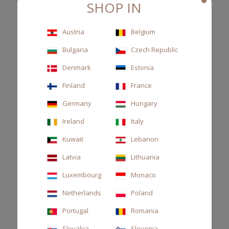
SHOP IN
bello, stimolando i
sensi.”
Austria
Belgium
Bulgaria
Czech Republic
Denmark
Estonia
Finland
France
Germany
Hungary
Ireland
Italy
Kuwait
Lebanon
Latvia
Lithuania
Luxembourg
Monaco
Netherlands
Poland
Portugal
Romania
Slovakia
Slovenia