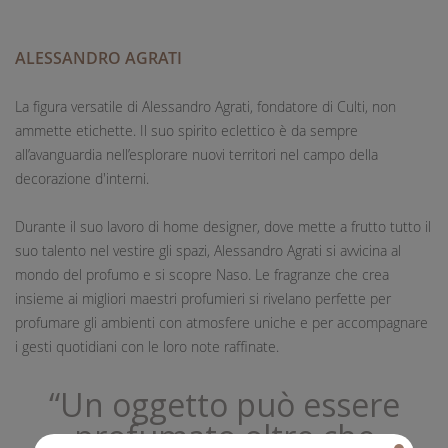
ALESSANDRO AGRATI
La figura versatile di Alessandro Agrati, fondatore di Culti, non
ammette etichette. Il suo spirito eclettico è da sempre
all’avanguardia nell’esplorare nuovi territori nel campo della
decorazione d'interni.
Durante il suo lavoro di home designer, dove mette a frutto tutto il
suo talento nel vestire gli spazi, Alessandro Agrati si avvicina al
mondo del profumo e si scopre Naso. Le fragranze che crea
insieme ai migliori maestri profumieri si rivelano perfette per
profumare gli ambienti con atmosfere uniche e per accompagnare
i gesti quotidiani con le loro note raffinate.
“Un oggetto può essere
profumato oltre che