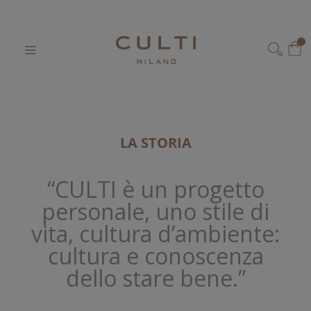
Home
Il Nostro Mondo
Salta
al
Il 
contenuto
CERCA
LA STORIA
“CULTI è un progetto
personale, uno stile di
vita, cultura d’ambiente:
cultura e conoscenza
dello stare bene.”