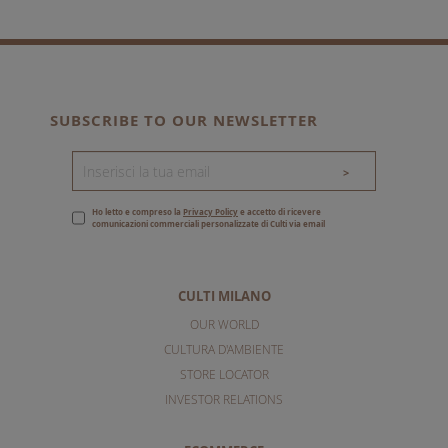
SUBSCRIBE TO OUR NEWSLETTER
>
Ho letto e compreso la
Privacy Policy
e accetto di ricevere
comunicazioni commerciali personalizzate di Culti via email
CULTI MILANO
OUR WORLD
CULTURA D'AMBIENTE
STORE LOCATOR
INVESTOR RELATIONS