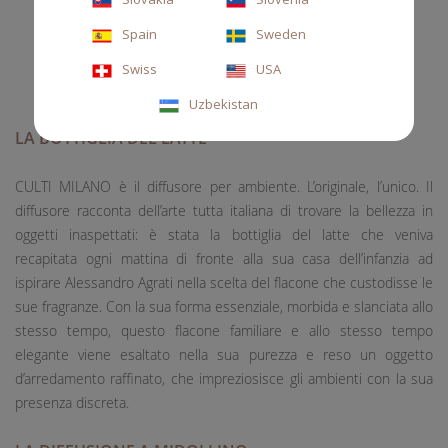
Spain
Sweden
Swiss
USA
Uzbekistan
LA BOTTIGLIA DEL LATTE
CULTI MILANO è il diffusore per ambiente. L’originale, l’unico. Il
diffusore racconta dell’arte tutta italiana di trovare la bellezza in
oggetti inaspettati: è stata la bottiglia del latte che veniva
recapitata ogni mattina di fronte alla sua casa dell’infanzia ad
ispirare Alessandro Agrati nella scelta del flacone che custodisse le
sue fragranze. Con la sua forma essenziale, morbida e slanciata allo
stesso tempo, questo flacone familiare e allo stesso tempo
elegante viene esaltato nella sua purezza e reso un oggetto
d’arredamento raffinato, che impreziosisce gli ambienti con la sua
presenza discreta.