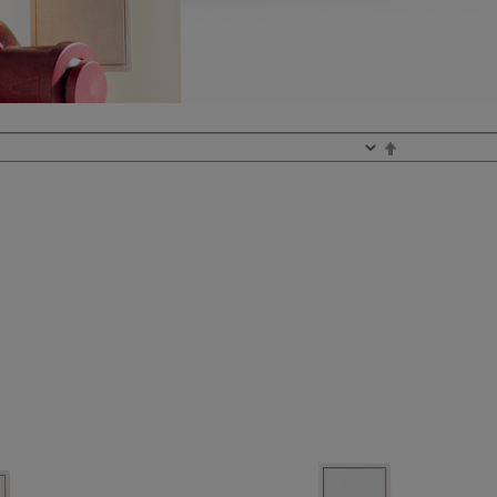
I
M
P
O
S
T
A
L
A
D
I
R
E
Z