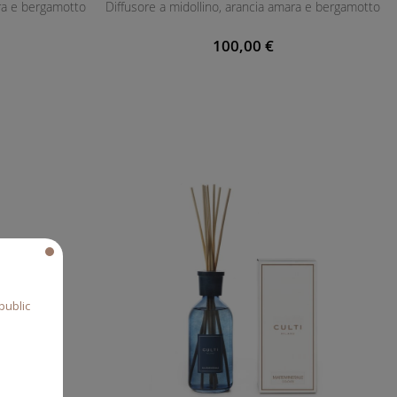
ara e bergamotto
Diffusore a midollino, arancia amara e bergamotto
100,00 €
public