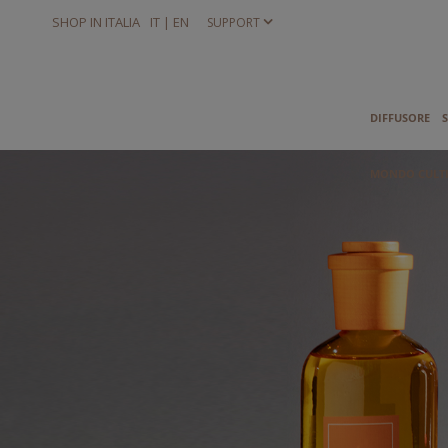
Salta
SHOP IN ITALIA
IT |
EN
SUPPORT
al
contenuto
DIFFUSORE
MONDO CULT