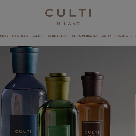
SPRAY
CANDELA
SACHET
CLUB HOUSE
CURA PERSONA
AUTO
EDIZIONI SP
I