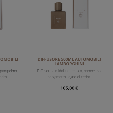
I
O
N
E
D
E
C
R
E
TOMOBILI
DIFFUSORE 500ML AUTOMOBILI
S
I
LAMBORGHINI
C
, pompelmo,
Diffusore a midollino tecnico, pompelmo,
E
cedro
bergamotto, legno di cedro.
N
T
105,00 €
E