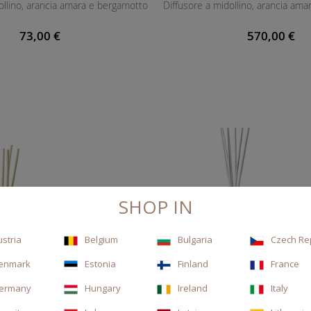
ollino, arancia amara e bergamotto
Diffusore a midollino, arancia am
73,00 €
570,00 €
SHOP IN
ustria
Belgium
Bulgaria
Czech Re
enmark
Estonia
Finland
France
ermany
Hungary
Ireland
Italy