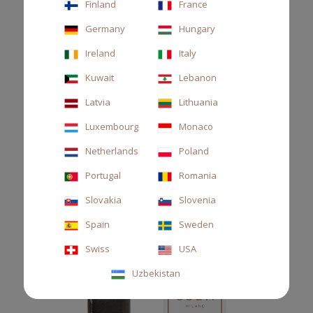
Finland
France
Ricarica per diffusore auto, arancia amara, limone e neroli
Germany
Hungary
22,00 €
Ireland
Italy
Kuwait
Lebanon
Latvia
Lithuania
Luxembourg
Monaco
Netherlands
Poland
Portugal
Romania
Slovakia
Slovenia
Spain
Sweden
Swiss
USA
Uzbekistan