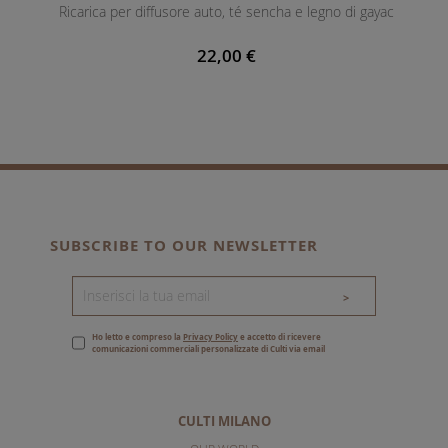
Ricarica per diffusore auto, té sencha e legno di gayac
22,00 €
SUBSCRIBE TO OUR NEWSLETTER
>
Ho letto e compreso la
Privacy Policy
e accetto di ricevere
comunicazioni commerciali personalizzate di Culti via email
CULTI MILANO