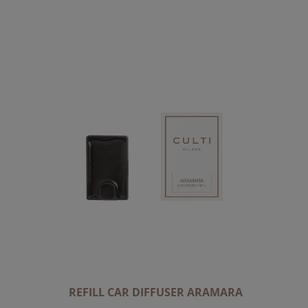
A
L
A
D
I
R
E
Z
I
O
N
E
D
E
C
R
E
REFILL CAR DIFFUSER ARAMARA
S
C