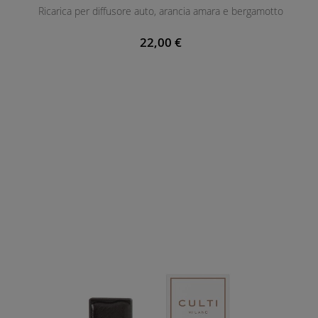
Ricarica per diffusore auto, arancia amara e bergamotto
E
N
22,00 €
T
E