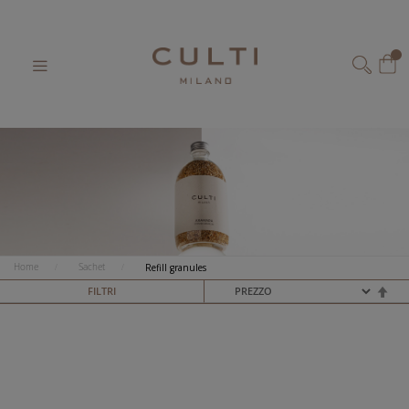
Salta
al
Il 
contenuto
CERCA
Home
Sachet
Refill granules
I
FILTRI
M
P
O
S
T