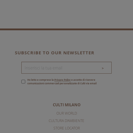
SUBSCRIBE TO OUR NEWSLETTER
>
Ho letto e compreso la
Privacy Policy
e accetto di ricevere
comunicazioni commerciali personalizzate di Culti via email
CULTI MILANO
OUR WORLD
CULTURA D'AMBIENTE
STORE LOCATOR