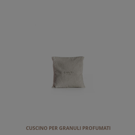
A
L
A
D
I
R
E
Z
I
O
N
E
D
E
C
R
E
CUSCINO PER GRANULI PROFUMATI
S
C