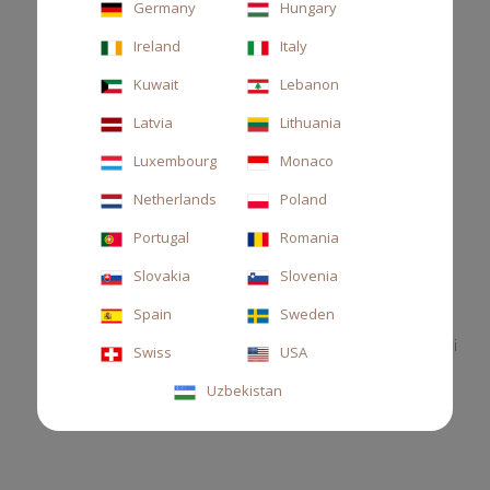
Germany
Hungary
Ireland
Italy
Kuwait
Lebanon
Latvia
Lithuania
Luxembourg
Monaco
Netherlands
Poland
Portugal
Romania
Slovakia
Slovenia
REFILL SCENTED GRANULES THÉ 270GR
Spain
Sweden
Ricarica di granuli profumati per cuscino, té sencha e legno di
Swiss
USA
gayac
Uzbekistan
47,00 €