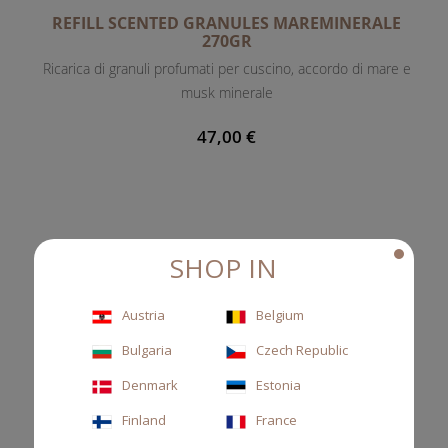
REFILL SCENTED GRANULES MAREMINERALE
270GR
Ricarica di granuli profumati per cuscino, accordo di mare e
musk minerale
47,00 €
SHOP IN
Austria
Belgium
Bulgaria
Czech Republic
Denmark
Estonia
Finland
France