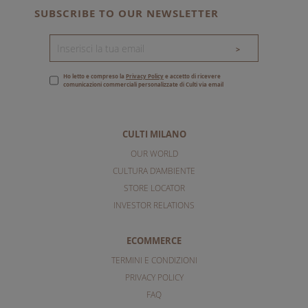
SUBSCRIBE TO OUR NEWSLETTER
>
Ho letto e compreso la
Privacy Policy
e accetto di ricevere
comunicazioni commerciali personalizzate di Culti via email
CULTI MILANO
OUR WORLD
CULTURA D'AMBIENTE
STORE LOCATOR
INVESTOR RELATIONS
ECOMMERCE
TERMINI E CONDIZIONI
PRIVACY POLICY
FAQ