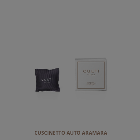
A
L
A
D
I
R
E
Z
I
O
N
E
D
E
C
R
E
CUSCINETTO AUTO ARAMARA
S
C