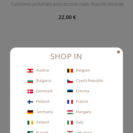
Cuscinetto profumato auto, accordo mare, muschio minerale
22,00 €
SHOP IN
Austria
Belgium
Bulgaria
Czech Republic
Denmark
Estonia
Finland
France
Germany
Hungary
Ireland
Italy
Kuwait
Lebanon