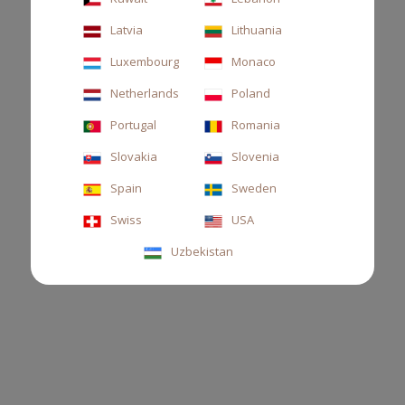
Latvia
Lithuania
Luxembourg
Monaco
Netherlands
Poland
Portugal
Romania
Slovakia
Slovenia
CUSCINETTO AUTO MEDITERRANEA
Spain
Sweden
Cuscinetto profumato auto, arancia aramara, limone e neroli.
Swiss
USA
Uzbekistan
22,00 €