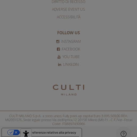
DIRITTO DI RECESSO
ADVERSE EVENT US
ACCESSIBILITÀ
FOLLOW US
INSTAGRAM
FACEBOOK
YOU TUBE
LINKEDIN
CULTI MILANO S.p.A. a socio unico, Fully paid-up capital Euro 3.095.500,00 REA:
MI2055576, Sede legale presso Via dell’Aprica,12 20158 Milano (MI) P.I.–C.F./Vat–Fiscal
Code: IT08897430966
Le tue preferenze relative alla privacy