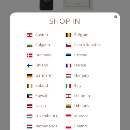
SHOP IN
Austria
Belgium
Bulgaria
Czech Republic
Denmark
Estonia
DIFFUSORE AUTO NERO MEDITERRANEA
Finland
France
Diffusore auto in pelle, arancia amara, limone e neroli
Germany
Hungary
110,00 €
Ireland
Italy
Kuwait
Lebanon
Latvia
Lithuania
Luxembourg
Monaco
Netherlands
Poland