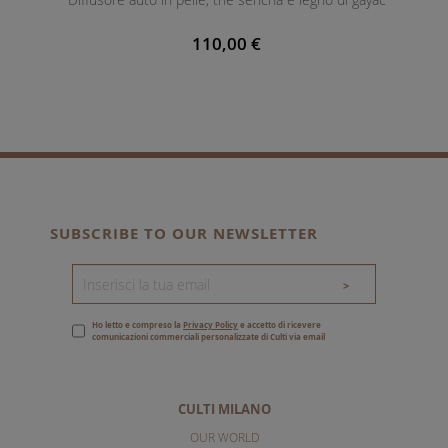
110,00 €
SUBSCRIBE TO OUR NEWSLETTER
>
Ho letto e compreso la
Privacy Policy
e accetto di ricevere
comunicazioni commerciali personalizzate di Culti via email
CULTI MILANO
OUR WORLD