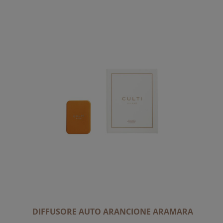
A
L
A
D
I
R
E
Z
I
O
N
E
D
E
C
R
E
DIFFUSORE AUTO ARANCIONE ARAMARA
S
C