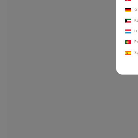
G
K
L
P
S