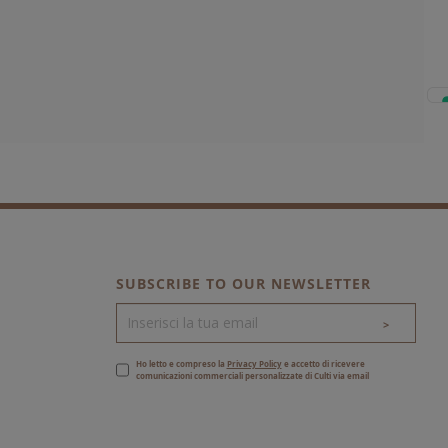
SUBSCRIBE TO OUR NEWSLETTER
>
Ho letto e compreso la
Privacy Policy
e accetto di ricevere
comunicazioni commerciali personalizzate di Culti via email