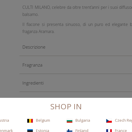
CULTI MILANO, celebre da oltre trent’anni per i suoi diffuso
balsamo.
Il flacone si presenta sinuoso, di un puro ed elegante b
fraganza Aramara.
Descrizione
Fragranza
Ingredienti
SHOP IN
ustria
Belgium
Bulgaria
Czech Re
enmark
Estonia
Finland
France