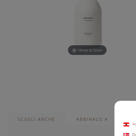
Hover to zoom
SCEGLI ANCHE
ABBINALO A
A
D