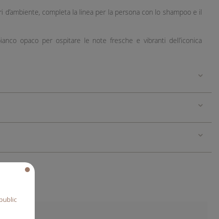
ri d’ambiente, completa la linea per la persona con lo shampoo e il
ianco opaco per ospitare le note fresche e vibranti dell’iconica
public