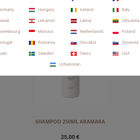
ermany
Hungary
Ireland
Italy
uwait
Lebanon
Latvia
Lithuania
uxembourg
Monaco
Netherlands
Poland
ortugal
Romania
Slovakia
Slovenia
pain
Sweden
Swiss
USA
Uzbekistan
SHAMPOO 250ML ARAMARA
25,00 €