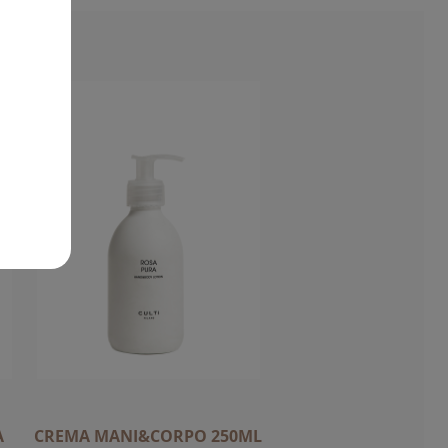
A
CREMA MANI&CORPO 250ML