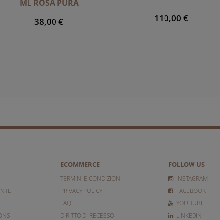
ML ROSA PURA
110,00 €
38,00 €
ECOMMERCE
FOLLOW US
TERMINI E CONDIZIONI
INSTAGRAM
ENTE
PRIVACY POLICY
FACEBOOK
FAQ
YOU TUBE
IONS
DIRITTO DI RECESSO
LINKEDIN