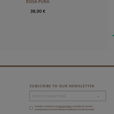
ROSA PURA
38,00 €
SUBSCRIBE TO OUR NEWSLETTER
>
Ho letto e compreso la
Privacy Policy
e accetto di ricevere
comunicazioni commerciali personalizzate di Culti via email