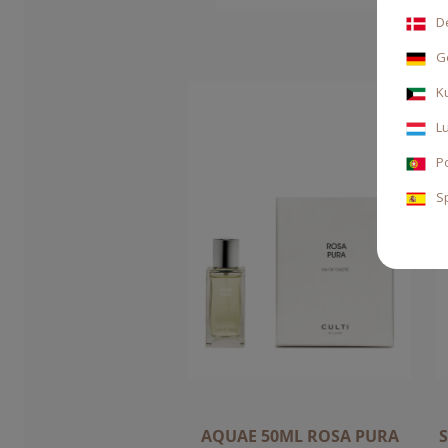
D
G
K
L
P
S
AQUAE 50ML ROSA PURA