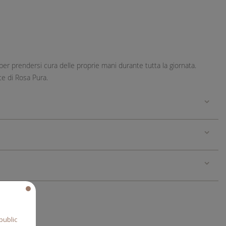
er prendersi cura delle proprie mani durante tutta la giornata.
te di Rosa Pura.
public