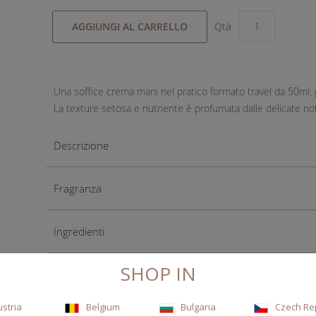
AGGIUNGI AL CARRELLO
Qtà
Una soffice crema mani nel pratico formato travel da 50ml, p
La texture setosa e nutriente è profumata dalle delicate no
Descrizione
Fragranza
Ingredienti
SHOP IN
ustria
Belgium
Bulgaria
Czech Re