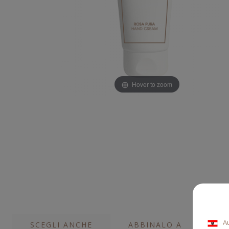
Hover to zoom
A
SCEGLI ANCHE
ABBINALO A