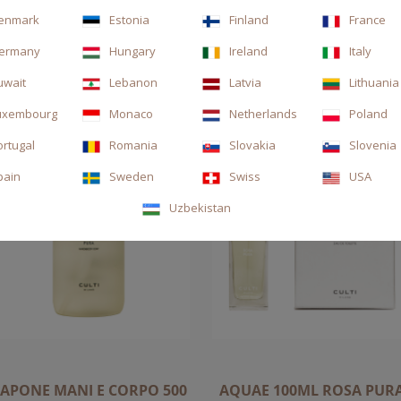
enmark
Estonia
Finland
France
ermany
Hungary
Ireland
Italy
uwait
Lebanon
Latvia
Lithuania
uxembourg
Monaco
Netherlands
Poland
ortugal
Romania
Slovakia
Slovenia
pain
Sweden
Swiss
USA
Uzbekistan
SAPONE MANI E CORPO 500
AQUAE 100ML ROSA PUR