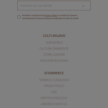
>
Ho letto e compreso la
Privacy Policy
e accetto di ricevere
comunicazioni commerciali personalizzate di Culti via email
CULTI MILANO
OUR WORLD
CULTURA D'AMBIENTE
STORE LOCATOR
INVESTOR RELATIONS
ECOMMERCE
TERMINI E CONDIZIONI
PRIVACY POLICY
FAQ
DIRITTO DI RECESSO
ADVERSE EVENT US