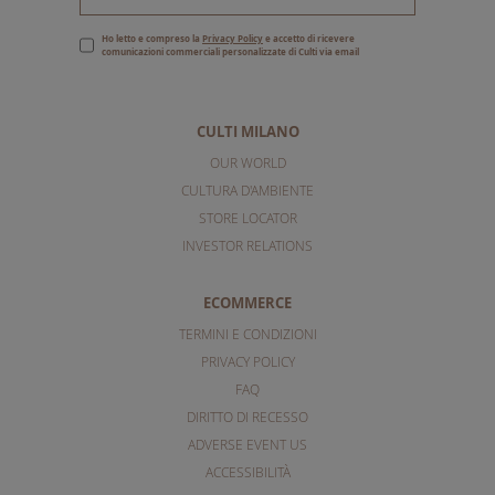
Ho letto e compreso la
Privacy Policy
e accetto di ricevere
comunicazioni commerciali personalizzate di Culti via email
CULTI MILANO
OUR WORLD
CULTURA D'AMBIENTE
STORE LOCATOR
INVESTOR RELATIONS
ECOMMERCE
TERMINI E CONDIZIONI
PRIVACY POLICY
FAQ
DIRITTO DI RECESSO
ADVERSE EVENT US
ACCESSIBILITÀ