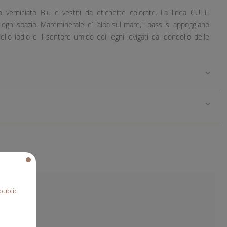
 verniciato Blu e vestiti da etichette colorate. La linea CULTI
gni spazio. Mareminerale: e’ l’alba sul mare, i passi si appoggiano
lo iodio e il sentore umido dei legni levigati dal dondolio delle
public