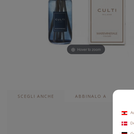
Hover to zoom
SCEGLI ANCHE
ABBINALO A
A
D
G