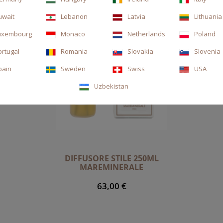
uwait
Lebanon
Latvia
Lithuania
uxembourg
Monaco
Netherlands
Poland
ortugal
Romania
Slovakia
Slovenia
pain
Sweden
Swiss
USA
Uzbekistan
DIFFUSORE STILE 250ML
MAREMINERALE
63,00 €