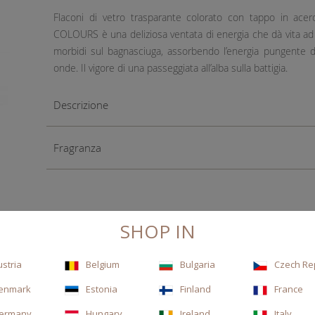
Flaconi di vetro trasparante colorato con tappo in acero
COLOURS è una deliziosa ventata di energia che dà vita ad o
morbidi sul bagnasciuga, assorbendo l’energia pungente del
onde. Il vigore di una passeggiata all’alba sulla battigia.
Descrizione
Fragranza
SHOP IN
ustria
Belgium
Bulgaria
Czech Re
enmark
Estonia
Finland
France
ermany
Hungary
Ireland
Italy