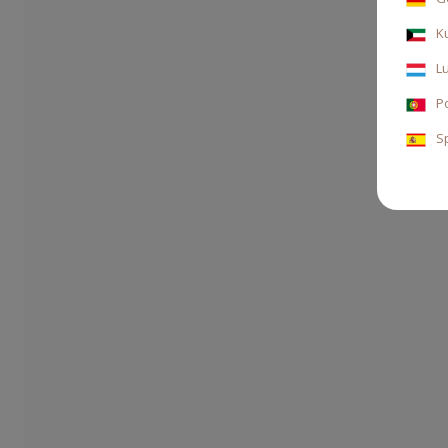
K
L
P
S