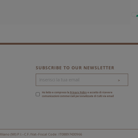
SUBSCRIBE TO OUR NEWSLETTER
>
Ho letto e compreso la
Privacy Policy
e accetto di ricevere
comunicazioni commerciali personalizzate di Culti via email
ilano (MI) P.I.–C.F./Vat–Fiscal Code: IT08897430966