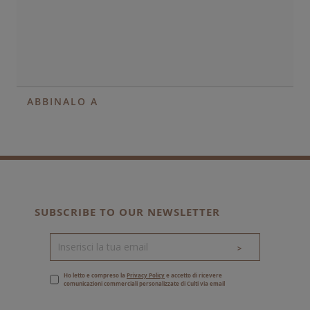
ABBINALO A
SUBSCRIBE TO OUR NEWSLETTER
>
Ho letto e compreso la
Privacy Policy
e accetto di ricevere
comunicazioni commerciali personalizzate di Culti via email