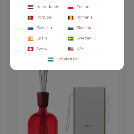
Netherlands
Poland
DIFFUSORE DECOR 2700ML ERA
Portugal
Romania
500,00 €
Slovakia
Slovenia
Spain
Sweden
Swiss
USA
Uzbekistan