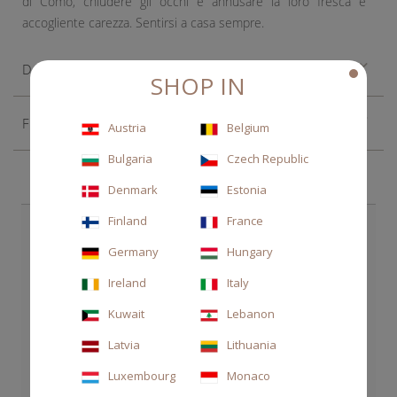
di Como, chiudere gli occhi e annusare la loro fresca e
accogliente carezza. Sentirsi a casa sempre.
Descrizione
SHOP IN
Fragranza
Austria
Belgium
Bulgaria
Czech Republic
Denmark
Estonia
Finland
France
SCEGLI ANCHE
Germany
Hungary
Ireland
Italy
Kuwait
Lebanon
Latvia
Lithuania
Luxembourg
Monaco