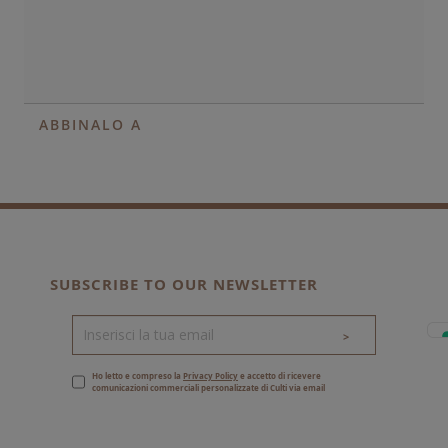
ABBINALO A
SUBSCRIBE TO OUR NEWSLETTER
>
Ho letto e compreso la
Privacy Policy
e accetto di ricevere
comunicazioni commerciali personalizzate di Culti via email