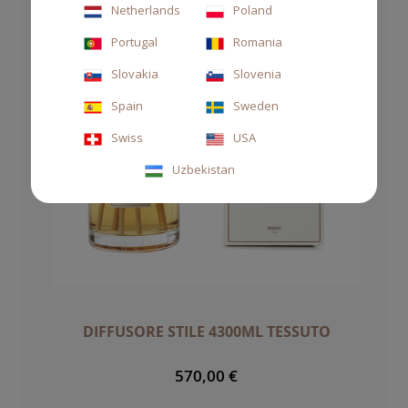
Netherlands
Poland
Portugal
Romania
Slovakia
Slovenia
Spain
Sweden
Swiss
USA
Uzbekistan
DIFFUSORE STILE 4300ML TESSUTO
570,00 €