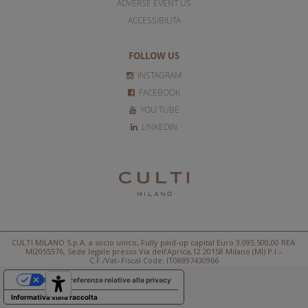
ADVERSE EVENT US
ACCESSIBILITÀ
FOLLOW US
INSTAGRAM
FACEBOOK
YOU TUBE
LINKEDIN
CULTI MILANO S.p.A. a socio unico, Fully paid-up capital Euro 3.095.500,00 REA:
MI2055576, Sede legale presso Via dell’Aprica,12 20158 Milano (MI) P.I.–
C.F./Vat–Fiscal Code: IT08897430966
Le tue preferenze relative alla privacy
Informativa sulla raccolta