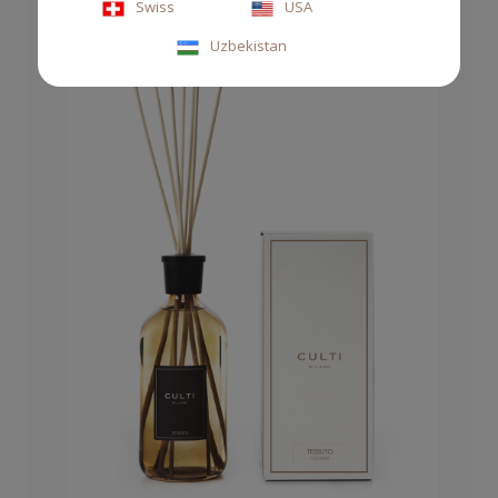
Swiss
USA
Uzbekistan