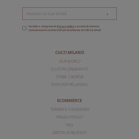
>
Ho letto e compreso la
Privacy Policy
e accetto di ricevere
comunicazioni commerciali personalizzate di Culti via email
CULTI MILANO
OUR WORLD
CULTURA D'AMBIENTE
STORE LOCATOR
INVESTOR RELATIONS
ECOMMERCE
TERMINI E CONDIZIONI
PRIVACY POLICY
FAQ
DIRITTO DI RECESSO