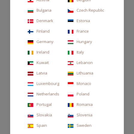
Bulgaria
Czech Republic
Denmark
Estonia
Finland
France
Germany
Hungary
Ireland
Italy
Kuwait
Lebanon
Latvia
Lithuania
Luxembourg
Monaco
Netherlands
Poland
DIFFUSORE DECOR 1000ML TESSUTO
Portugal
Romania
Slovakia
Slovenia
125,00 €
Spain
Sweden