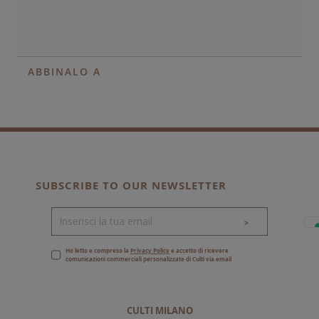
ABBINALO A
SUBSCRIBE TO OUR NEWSLETTER
>
Ho letto e compreso la
Privacy Policy
e accetto di ricevere
comunicazioni commerciali personalizzate di Culti via email
CULTI MILANO