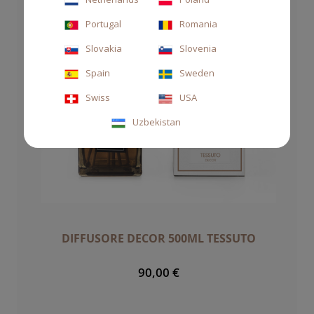
Portugal
Romania
Slovakia
Slovenia
Spain
Sweden
Swiss
USA
Uzbekistan
DIFFUSORE DECOR 500ML TESSUTO
90,00 €