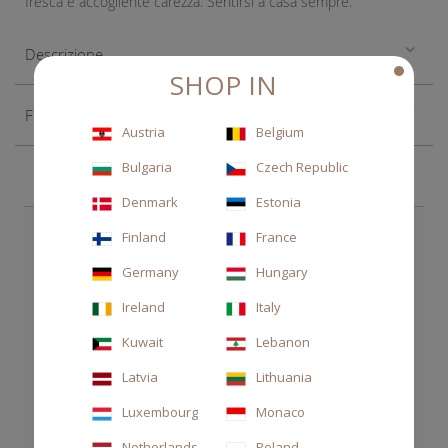
fresca e accogliente carezza. Sentirsi a casa sempre.
Descrizione
SHOP IN
Fragranza
Austria
Belgium
Bulgaria
Czech Republic
Denmark
Estonia
SCEGLI ANCHE
Finland
France
Germany
Hungary
Ireland
Italy
Kuwait
Lebanon
Latvia
Lithuania
Luxembourg
Monaco
Netherlands
Poland