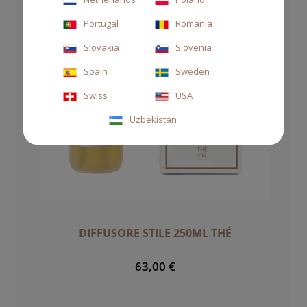
Portugal
Romania
Slovakia
Slovenia
Spain
Sweden
Swiss
USA
Uzbekistan
DIFFUSORE STILE 250ML THÉ
63,00 €