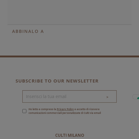
ABBINALO A
SUBSCRIBE TO OUR NEWSLETTER
>
Ho letto e compreso la
Privacy Policy
e accetto di ricevere
comunicazioni commerciali personalizzate di Culti via email
CULTI MILANO