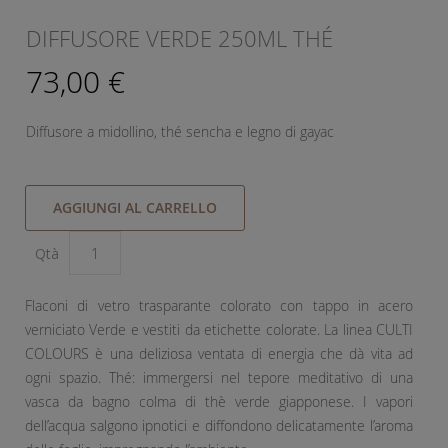
DIFFUSORE VERDE 250ML THÉ
73,00 €
Diffusore a midollino, thé sencha e legno di gayac
AGGIUNGI AL CARRELLO
Qtà
Flaconi di vetro trasparante colorato con tappo in acero
verniciato Verde e vestiti da etichette colorate. La linea CULTI
COLOURS è una deliziosa ventata di energia che dà vita ad
ogni spazio. Thé: immergersi nel tepore meditativo di una
vasca da bagno colma di thè verde giapponese. I vapori
dell’acqua salgono ipnotici e diffondono delicatamente l’aroma