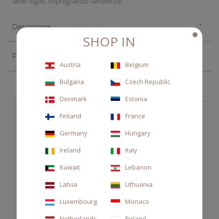
delle foglie, impregnando l’ambiente.
Descrizione
SHOP IN
Fragranza
Austria
Belgium
Bulgaria
Czech Republic
Denmark
Estonia
SCEGLI ANCHE
Finland
France
Germany
Hungary
Ireland
Italy
Kuwait
Lebanon
Latvia
Lithuania
Luxembourg
Monaco
Netherlands
Poland