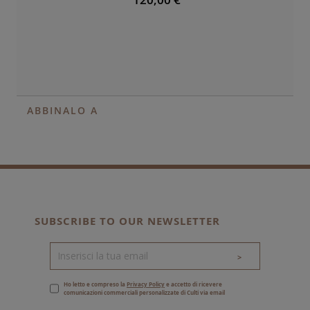
ABBINALO A
SUBSCRIBE TO OUR NEWSLETTER
>
Ho letto e compreso la
Privacy Policy
e accetto di ricevere
comunicazioni commerciali personalizzate di Culti via email