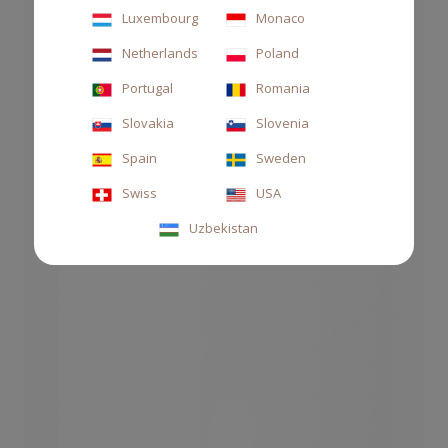
Luxembourg
Monaco
Netherlands
Poland
DIFFUSORE WHITE LABEL 500ML THÉ
Portugal
Romania
Slovakia
Slovenia
90,00 €
Spain
Sweden
Swiss
USA
Uzbekistan