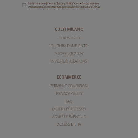
Ho letto e compreso la
Privacy Policy
e accetto di ricevere
comunicazioni commerciali personalizzate di Culti via email
CULTI MILANO
OUR WORLD
CULTURA D'AMBIENTE
STORE LOCATOR
INVESTOR RELATIONS
ECOMMERCE
TERMINI E CONDIZIONI
PRIVACY POLICY
FAQ
DIRITTO DI RECESSO
ADVERSE EVENT US
ACCESSIBILITÀ