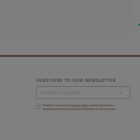
SUBSCRIBE TO OUR NEWSLETTER
>
Ho letto e compreso la
Privacy Policy
e accetto di ricevere
comunicazioni commerciali personalizzate di Culti via email