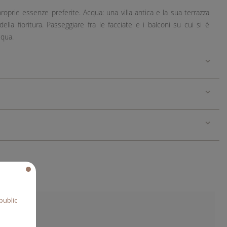
proprie essenze preferite. Acqua: una villa antica e la sua terrazza
lla fioritura. Passeggiare fra le facciate e i balconi su cui si è
cqua.
public