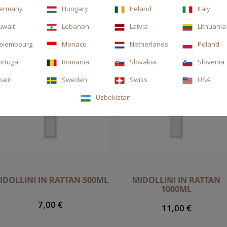
ermany
Hungary
Ireland
Italy
uwait
Lebanon
Latvia
Lithuania
uxembourg
Monaco
Netherlands
Poland
ortugal
Romania
Slovakia
Slovenia
pain
Sweden
Swiss
USA
Uzbekistan
IDOLLINI IN RATTAN 500ML
MIDOLLINI IN RATTAN
1000ML
7,00 €
11,00 €