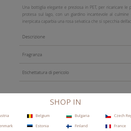
Una bottiglia elegante e preziosa in PET, per ricaricare le 
protesa sul lago, con un giardino incantevole al culmine de
inerpicata caparbia una rosa selvatica che si specchia dell’a
Descrizione
Fragranza
Etichettatura di pericolo
SHOP IN
ustria
Belgium
Bulgaria
Czech Re
enmark
Estonia
Finland
France