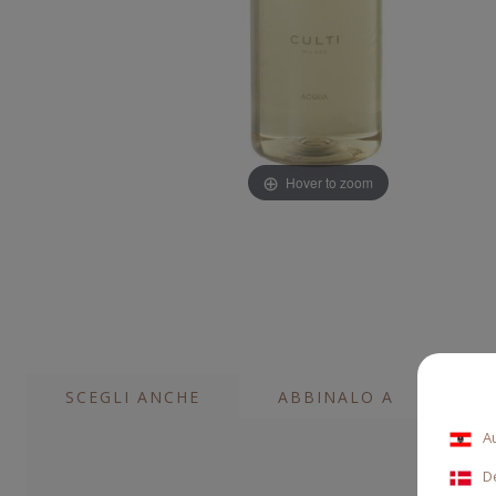
Hover to zoom
SCEGLI ANCHE
ABBINALO A
A
D