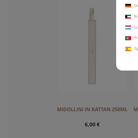
G
K
L
P
S
MIDOLLINI IN RATTAN 250ML
M
6,00 €