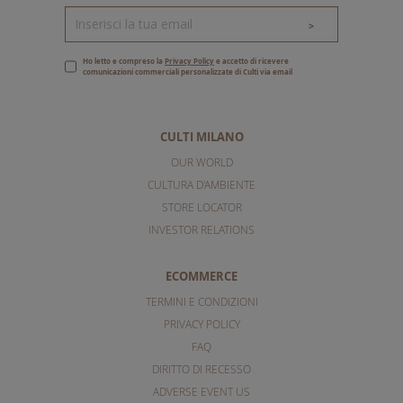
>
Ho letto e compreso la
Privacy Policy
e accetto di ricevere
comunicazioni commerciali personalizzate di Culti via email
CULTI MILANO
OUR WORLD
CULTURA D'AMBIENTE
STORE LOCATOR
INVESTOR RELATIONS
ECOMMERCE
TERMINI E CONDIZIONI
PRIVACY POLICY
FAQ
DIRITTO DI RECESSO
ADVERSE EVENT US