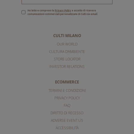
Ho letto e compreso la
Privacy Policy
e accetto di ricevere
comunicazioni commerciali personalizzate di Culti via email
CULTI MILANO
OUR WORLD
CULTURA D'AMBIENTE
STORE LOCATOR
INVESTOR RELATIONS
ECOMMERCE
TERMINI E CONDIZIONI
PRIVACY POLICY
FAQ
DIRITTO DI RECESSO
ADVERSE EVENT US
ACCESSIBILITÀ