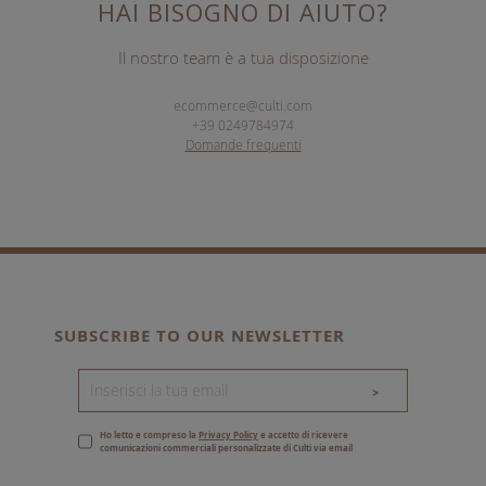
HAI BISOGNO DI AIUTO?
Il nostro team è a tua disposizione
ecommerce@culti.com
+39 0249784974
Domande frequenti
SUBSCRIBE TO OUR NEWSLETTER
>
Ho letto e compreso la
Privacy Policy
e accetto di ricevere
comunicazioni commerciali personalizzate di Culti via email