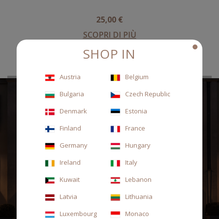
25,00 €
SCOPRI DI PIÙ
SHOP IN
Austria
Belgium
Bulgaria
Czech Republic
Denmark
Estonia
Finland
France
Germany
Hungary
Ireland
Italy
Kuwait
Lebanon
Latvia
Lithuania
Luxembourg
Monaco