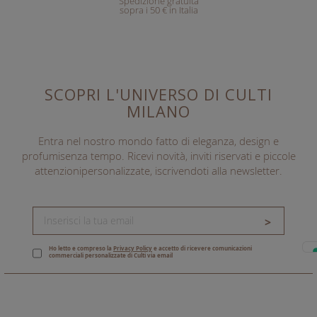
Spedizione gratuita
sopra i 50 € in Italia
SCOPRI L'UNIVERSO DI CULTI
MILANO
Entra nel nostro mondo fatto di eleganza, design e
profumi
senza tempo. Ricevi novità, inviti riservati e piccole
attenzioni
personalizzate, iscrivendoti alla newsletter.
>
Ho letto e compreso la
Privacy Policy
e accetto di ricevere comunicazioni
commerciali personalizzate di Culti via email