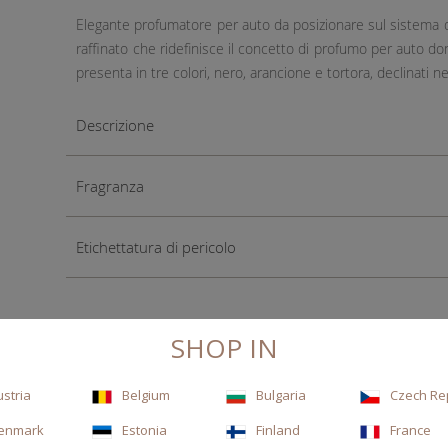
Elegante profumatore per auto da posizionare sul sistema di
raffinato che ridefinisce il concetto di profumo per auto dona
presenta in tre colori, nero, arancione e tortora, declinati n
Descrizione
Fragranza
Etichettatura di pericolo
SHOP IN
ustria
Belgium
Bulgaria
Czech Re
enmark
Estonia
Finland
France