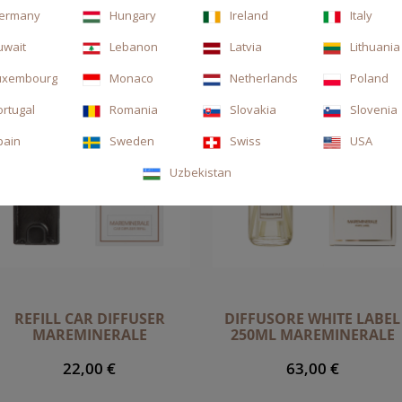
ermany
Hungary
Ireland
Italy
uwait
Lebanon
Latvia
Lithuania
uxembourg
Monaco
Netherlands
Poland
ortugal
Romania
Slovakia
Slovenia
pain
Sweden
Swiss
USA
Uzbekistan
REFILL CAR DIFFUSER
DIFFUSORE WHITE LABEL
MAREMINERALE
250ML MAREMINERALE
22,00 €
63,00 €