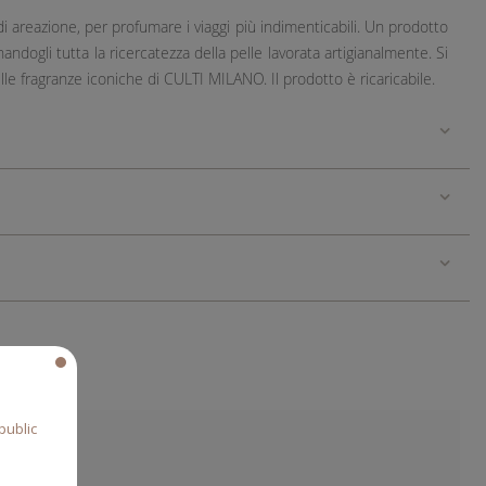
 areazione, per profumare i viaggi più indimenticabili. Un prodotto
ndogli tutta la ricercatezza della pelle lavorata artigianalmente. Si
elle fragranze iconiche di CULTI MILANO. Il prodotto è ricaricabile.
public