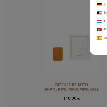
G
K
L
P
S
DIFFUSORE AUTO
ARANCIONE MAREMINERALE
110,00 €