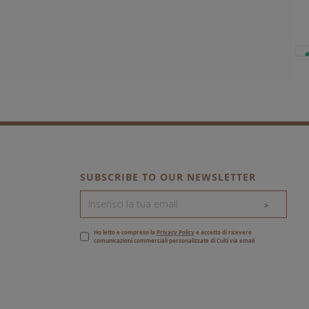
SUBSCRIBE TO OUR NEWSLETTER
>
Ho letto e compreso la
Privacy Policy
e accetto di ricevere
comunicazioni commerciali personalizzate di Culti via email