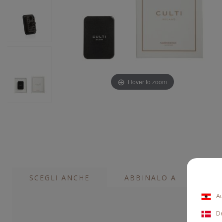
Hover to zoom
SCEGLI ANCHE
ABBINALO A
A
D