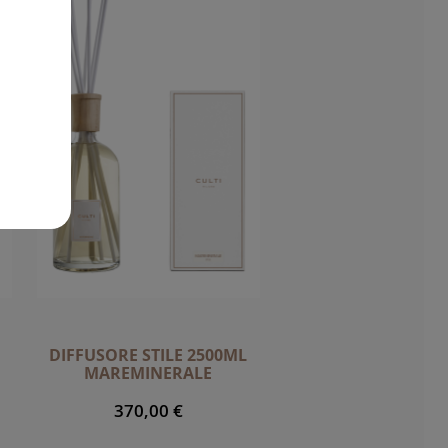
DIFFUSORE STILE 2500ML
MAREMINERALE
370,00 €