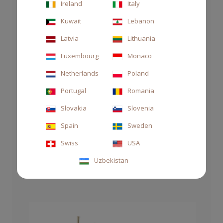
Ireland
Italy
Kuwait
Lebanon
Latvia
Lithuania
Luxembourg
Monaco
Netherlands
Poland
Portugal
Romania
Slovakia
Slovenia
Spain
Sweden
REFILL SCENTED GRANULES TESSUTO 270GR
Swiss
USA
47,00 €
Uzbekistan