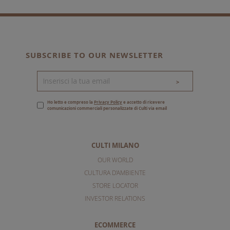
SUBSCRIBE TO OUR NEWSLETTER
>
Ho letto e compreso la
Privacy Policy
e accetto di ricevere
comunicazioni commerciali personalizzate di Culti via email
CULTI MILANO
OUR WORLD
CULTURA D'AMBIENTE
STORE LOCATOR
INVESTOR RELATIONS
ECOMMERCE