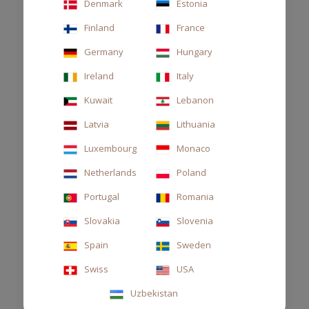
Denmark
Estonia
CUSCINETTO AUTO ARAMARA
Finland
France
Germany
Hungary
22,00 €
Ireland
Italy
Kuwait
Lebanon
Latvia
Lithuania
Luxembourg
Monaco
Netherlands
Poland
Portugal
Romania
Slovakia
Slovenia
Spain
Sweden
Swiss
USA
Uzbekistan