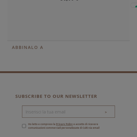
ABBINALO A
SUBSCRIBE TO OUR NEWSLETTER
>
Ho letto e compreso la
Privacy Policy
e accetto di ricevere
comunicazioni commerciali personalizzate di Culti via email