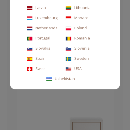
Latvia
Lithuania
Luxembourg
Monaco
Netherlands
Poland
Portugal
Romania
SAPONE MANI E CORPO 500 ML BIANCO
Slovakia
Slovenia
D'OUD
Spain
Sweden
38,00 €
Swiss
USA
Uzbekistan