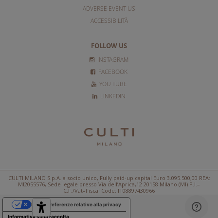
ADVERSE EVENT US
ACCESSIBILITÀ
FOLLOW US
INSTAGRAM
FACEBOOK
YOU TUBE
LINKEDIN
CULTI MILANO S.p.A. a socio unico, Fully paid-up capital Euro 3.095.500,00 REA:
MI2055576, Sede legale presso Via dell’Aprica,12 20158 Milano (MI) P.I.–
C.F./Vat–Fiscal Code: IT08897430966
Le tue preferenze relative alla privacy
Informativa sulla raccolta