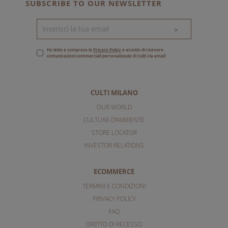
SUBSCRIBE TO OUR NEWSLETTER
>
Ho letto e compreso la
Privacy Policy
e accetto di ricevere
comunicazioni commerciali personalizzate di Culti via email
CULTI MILANO
OUR WORLD
CULTURA D'AMBIENTE
STORE LOCATOR
INVESTOR RELATIONS
ECOMMERCE
TERMINI E CONDIZIONI
PRIVACY POLICY
FAQ
DIRITTO DI RECESSO