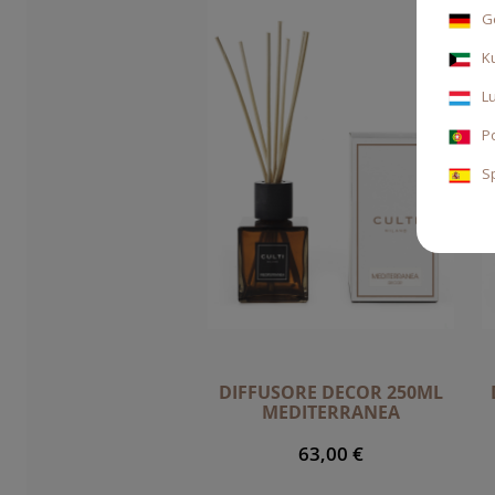
G
K
L
P
S
DIFFUSORE DECOR 250ML
MEDITERRANEA
63,00 €