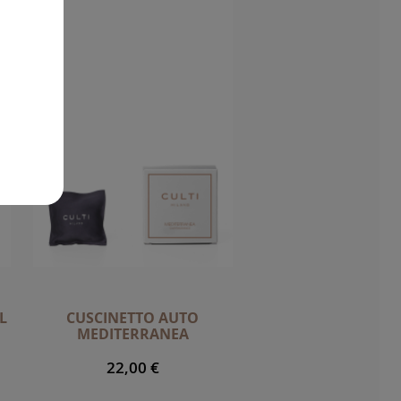
L
CUSCINETTO AUTO
MEDITERRANEA
22,00 €