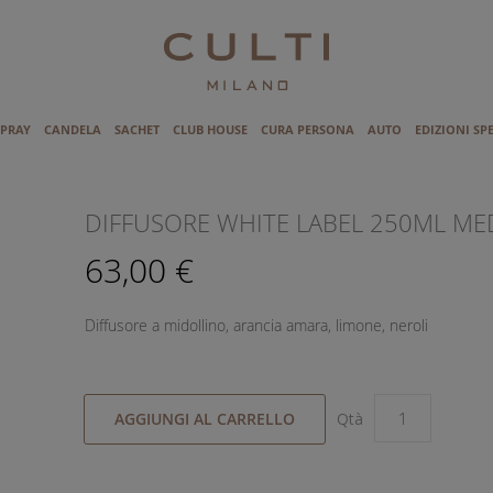
SPRAY
CANDELA
SACHET
CLUB HOUSE
CURA PERSONA
AUTO
EDIZIONI SP
I
DIFFUSORE WHITE LABEL 250ML ME
63,00 €
Diffusore a midollino, arancia amara, limone, neroli
AGGIUNGI AL CARRELLO
Qtà