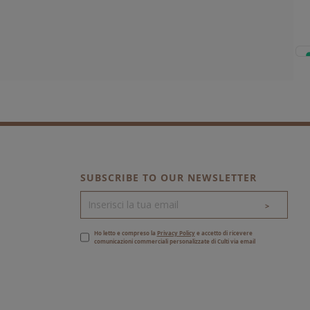
SUBSCRIBE TO OUR NEWSLETTER
>
Ho letto e compreso la
Privacy Policy
e accetto di ricevere
comunicazioni commerciali personalizzate di Culti via email