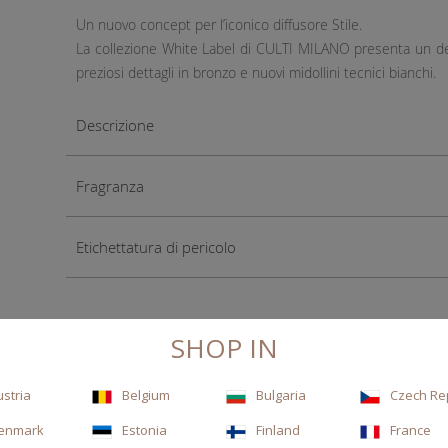
Un nuovo concept per l’iconico diffusore Stile.
La collezione White Label di CULTI MILANO presenta un desi
preziosi dettagli in bronzo e nuovi midollini tecnici bianchi.
Descrizione
Fragranza
Etichettatura di pericolo
SHOP IN
ustria
Belgium
Bulgaria
Czech Re
enmark
Estonia
Finland
France