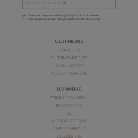
>
Ho letto e compreso la
Privacy Policy
e accetto di ricevere
comunicazioni commerciali personalizzate di Culti via email
CULTI MILANO
OUR WORLD
CULTURA D'AMBIENTE
STORE LOCATOR
INVESTOR RELATIONS
ECOMMERCE
TERMINI E CONDIZIONI
PRIVACY POLICY
FAQ
DIRITTO DI RECESSO
ADVERSE EVENT US
ACCESSIBILITÀ