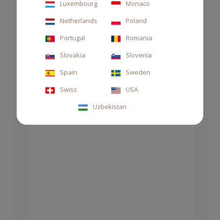
Luxembourg
Monaco
Netherlands
Poland
Portugal
Romania
Slovakia
Slovenia
CUSCINETTO AUTO ARAMARA
Spain
Sweden
22,00 €
Swiss
USA
Uzbekistan