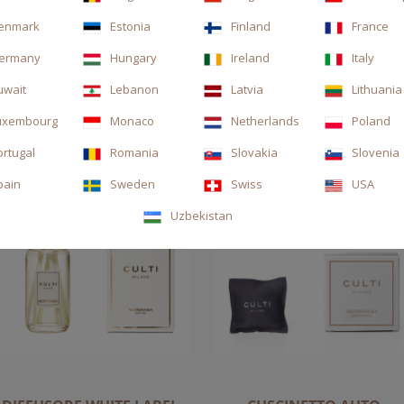
enmark
Estonia
Finland
France
ermany
Hungary
Ireland
Italy
uwait
Lebanon
Latvia
Lithuania
uxembourg
Monaco
Netherlands
Poland
ortugal
Romania
Slovakia
Slovenia
pain
Sweden
Swiss
USA
Uzbekistan