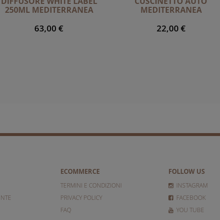
DIFFUSORE WHITE LABEL
CUSCINETTO AUTO
250ML MEDITERRANEA
MEDITERRANEA
63,00 €
22,00 €
ECOMMERCE
FOLLOW US
TERMINI E CONDIZIONI
INSTAGRAM
ENTE
PRIVACY POLICY
FACEBOOK
FAQ
YOU TUBE