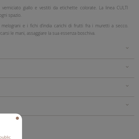
verniciato giallo e vestiti da etichette colorate. La linea CULTI
ogni spazio.
lograni e i fichi d’india carichi di frutti fra i muretti a secco.
orcarsi le mani, assaggiare la sua essenza boschiva.
public