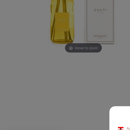
Hover to zoom
A