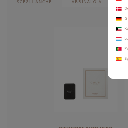
SCEGLI ANCHE
ABBINALO A
D
G
K
L
P
S