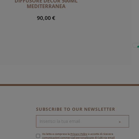
DIFFUSORE DECOR 500ML
MEDITERRANEA
90,00 €
SUBSCRIBE TO OUR NEWSLETTER
>
Ho letto e compreso la
Privacy Policy
e accetto di ricevere
comunicazioni commerciali personalizzate di Culti via email