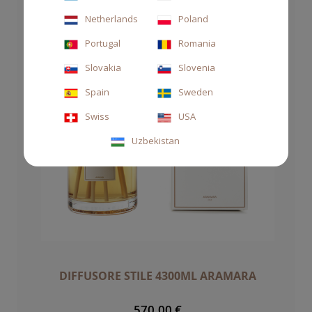
Netherlands
Poland
Portugal
Romania
Slovakia
Slovenia
Spain
Sweden
Swiss
USA
Uzbekistan
DIFFUSORE STILE 4300ML ARAMARA
570,00 €