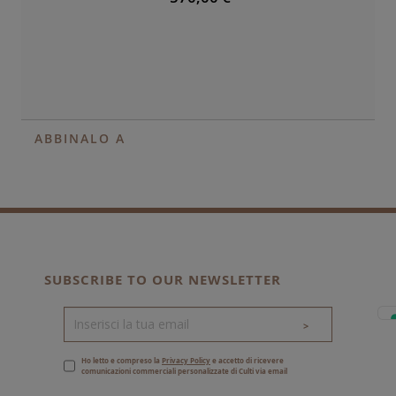
ABBINALO A
SUBSCRIBE TO OUR NEWSLETTER
>
Ho letto e compreso la
Privacy Policy
e accetto di ricevere
comunicazioni commerciali personalizzate di Culti via email