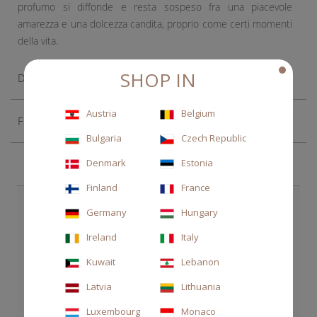
profumo si diffonde e resta sospeso fra una piacevole
amarezza e una dolcezza candita, proprio come certi momenti
della vita.
SHOP IN
Descrizione
Austria
Belgium
Fragranza
Bulgaria
Czech Republic
Denmark
Estonia
Finland
France
SCEGLI ANCHE
Germany
Hungary
Ireland
Italy
Kuwait
Lebanon
Latvia
Lithuania
Luxembourg
Monaco