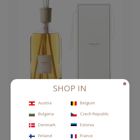
SHOP IN
Austria
Belgium
Bulgaria
Czech Republic
DIFFUSORE STILE 4300ML MEDITERRANEA
Denmark
Estonia
570,00 €
Finland
France