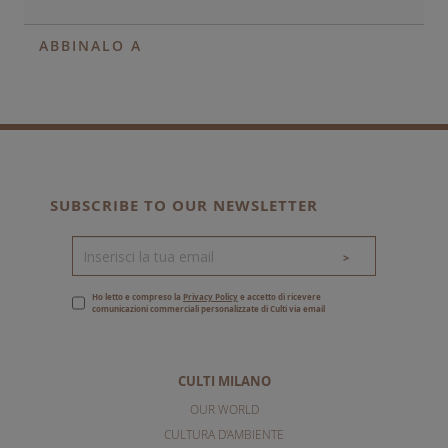
ABBINALO A
SUBSCRIBE TO OUR NEWSLETTER
>
Ho letto e compreso la
Privacy Policy
e accetto di ricevere
comunicazioni commerciali personalizzate di Culti via email
CULTI MILANO
OUR WORLD
CULTURA D'AMBIENTE