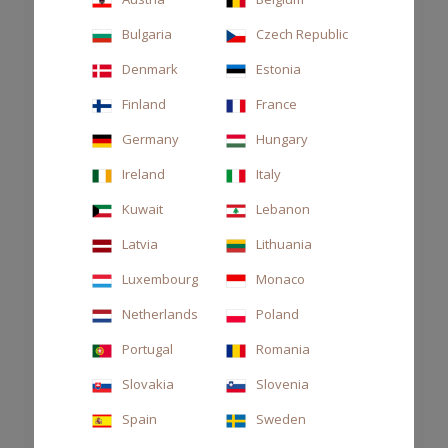
Bulgaria
Czech Republic
Denmark
Estonia
Finland
France
Germany
Hungary
Ireland
Italy
Kuwait
Lebanon
Latvia
Lithuania
Luxembourg
Monaco
Netherlands
Poland
DIFFUSORE STILE 250ML THÉ
Portugal
Romania
Slovakia
Slovenia
63,00 €
Spain
Sweden