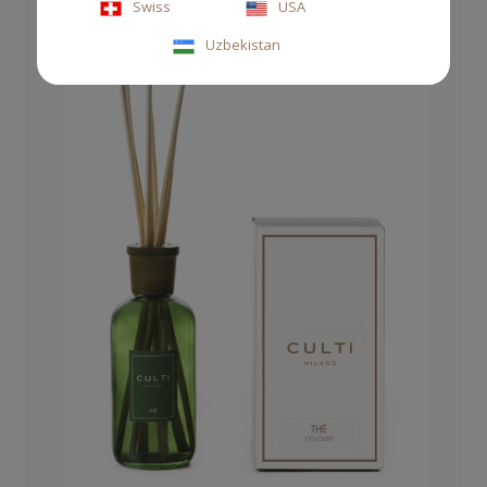
Swiss
USA
Uzbekistan