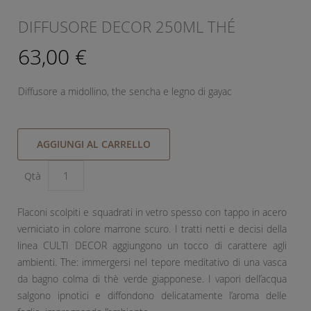
DIFFUSORE DECOR 250ML THÉ
63,00 €
Diffusore a midollino, the sencha e legno di gayac
AGGIUNGI AL CARRELLO
Qtà
Flaconi scolpiti e squadrati in vetro spesso con tappo in acero
verniciato in colore marrone scuro. I tratti netti e decisi della
linea CULTI DECOR aggiungono un tocco di carattere agli
ambienti. The: immergersi nel tepore meditativo di una vasca
da bagno colma di thè verde giapponese. I vapori dell’acqua
salgono ipnotici e diffondono delicatamente l’aroma delle