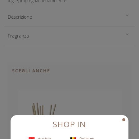
foglie, impregnando l’ambiente.
Descrizione
Fragranza
SCEGLI ANCHE
SHOP IN
Austria
Belgium