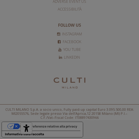
ADVERSE EVENT US
ACCESSIBILITÀ
FOLLOW US
INSTAGRAM
FACEBOOK
YOU TUBE
LINKEDIN
CULTI MILANO S.p.A. a socio unico, Fully paid-up capital Euro 3.095.500,00 REA:
MI2055576, Sede legale presso Via dell’Aprica,12 20158 Milano (MI) P.I.–
C.F./Vat–Fiscal Code: IT08897430966
Le tue preferenze relative alla privacy
Informativa sulla raccolta