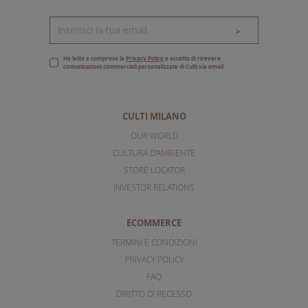
>
Ho letto e compreso la
Privacy Policy
e accetto di ricevere
comunicazioni commerciali personalizzate di Culti via email
CULTI MILANO
OUR WORLD
CULTURA D'AMBIENTE
STORE LOCATOR
INVESTOR RELATIONS
ECOMMERCE
TERMINI E CONDIZIONI
PRIVACY POLICY
FAQ
DIRITTO DI RECESSO