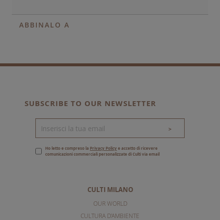
ABBINALO A
SUBSCRIBE TO OUR NEWSLETTER
>
Ho letto e compreso la
Privacy Policy
e accetto di ricevere
comunicazioni commerciali personalizzate di Culti via email
CULTI MILANO
OUR WORLD
CULTURA D'AMBIENTE