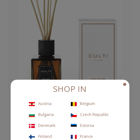
SHOP IN
Austria
Belgium
Bulgaria
Czech Republic
DIFFUSORE DECOR 250ML ODE ROSAE
Denmark
Estonia
63,00 €
Finland
France