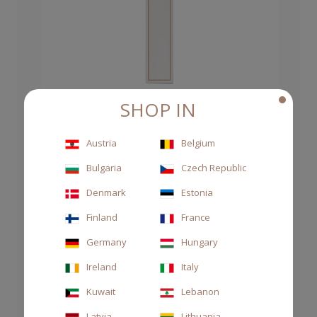
SHOP IN
Austria
Belgium
MIDOLLINI IN RATTAN 250ML
Bulgaria
Czech Republic
6,00 €
Denmark
Estonia
Finland
France
Germany
Hungary
Ireland
Italy
Kuwait
Lebanon
Latvia
Lithuania