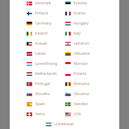
Denmark
Estonia
Finland
France
Germany
Hungary
Ireland
Italy
Kuwait
Lebanon
Latvia
Lithuania
DIFFUSORE 1000 ML AUTOMOBILI
Luxembourg
Monaco
LAMBORGHINI
Netherlands
Poland
140,00 €
Portugal
Romania
Slovakia
Slovenia
Spain
Sweden
Swiss
USA
Uzbekistan