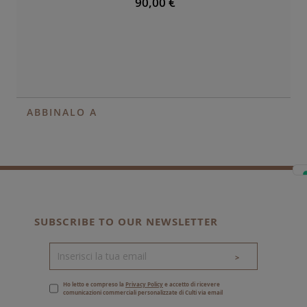
90,00 €
ABBINALO A
SUBSCRIBE TO OUR NEWSLETTER
>
Ho letto e compreso la
Privacy Policy
e accetto di ricevere
comunicazioni commerciali personalizzate di Culti via email