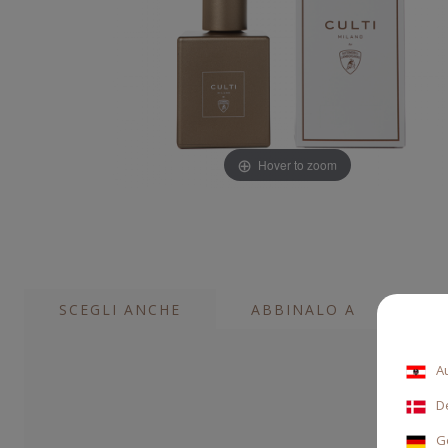
Hover to zoom
SCEGLI ANCHE
ABBINALO A
A
D
G