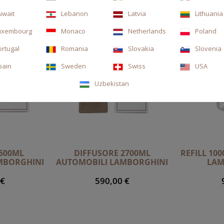
uwait
Lebanon
Latvia
Lithuania
uxembourg
Monaco
Netherlands
Poland
ortugal
Romania
Slovakia
Slovenia
pain
Sweden
Swiss
USA
Uzbekistan
500ML
DIFFUSORE 2700ML
REFILL 10
MBORGHINI
AUTOMOBILI LAMBORGHINI
LAM
 €
590,00 €