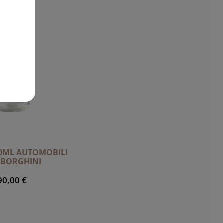
00ML AUTOMOBILI
BORGHINI
90,00 €