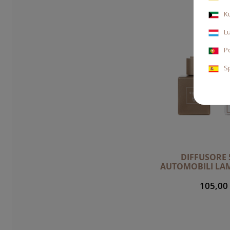
K
L
P
S
DIFFUSORE 
AUTOMOBILI LA
105,00