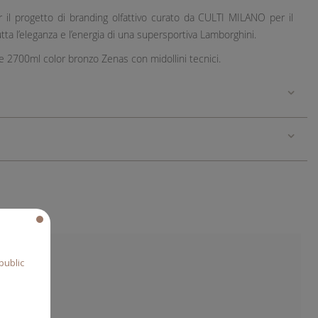
r il progetto di branding olfattivo curato da CULTI MILANO per il
ta l’eleganza e l’energia di una supersportiva Lamborghini.
e 2700ml color bronzo Zenas con midollini tecnici.
public