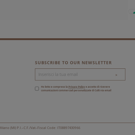
SUBSCRIBE TO OUR NEWSLETTER
>
Ho letto e compreso la
Privacy Policy
e accetto di ricevere
comunicazioni commerciali personalizzate di Culti via email
ilano (MI) P.I.–C.F./Vat–Fiscal Code: IT08897430966