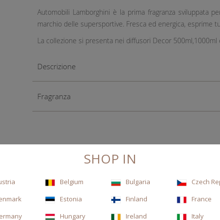
Automobili Lamborghini è la prima fragranza sviluppata pe
marchio delle supersportive. Fresca ed energica, esprime tut
La collezione si presenta nei diffusori Decor 500ml,1000ml 
Descrizione
Fragranza
SHOP IN
ustria
Belgium
Bulgaria
Czech Re
enmark
Estonia
Finland
France
ermany
Hungary
Ireland
Italy