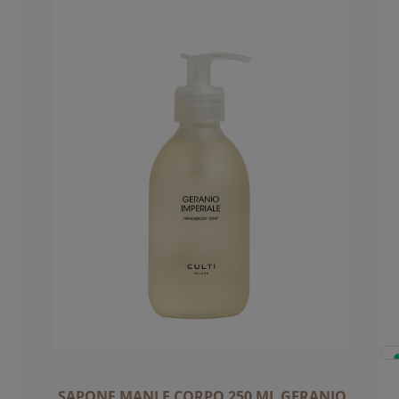
SAPONE MANI E CORPO 250 ML GERANIO