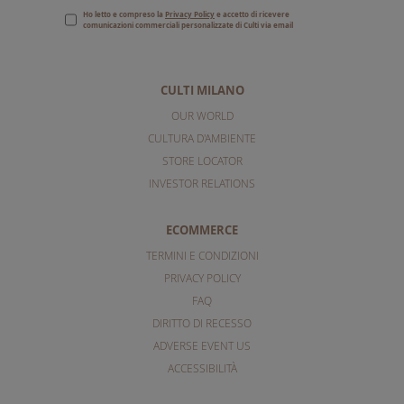
Ho letto e compreso la
Privacy Policy
e accetto di ricevere
comunicazioni commerciali personalizzate di Culti via email
CULTI MILANO
OUR WORLD
CULTURA D'AMBIENTE
STORE LOCATOR
INVESTOR RELATIONS
ECOMMERCE
TERMINI E CONDIZIONI
PRIVACY POLICY
FAQ
DIRITTO DI RECESSO
ADVERSE EVENT US
ACCESSIBILITÀ