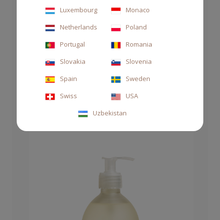
Luxembourg
Monaco
Netherlands
Poland
CREMA MANI&CORPO 250ML GERANIO
IMPERIALE
Portugal
Romania
38,00 €
Slovakia
Slovenia
Spain
Sweden
Swiss
USA
Uzbekistan